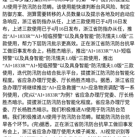
AI使用于防汛防台范畴。该使用能快速判断台风风险、制定
防御方案、测算需要转移的人员数量以及提示各地及时启动应
急响应，浙江省防指办从任，上述三款使用已于4月16日发
布，上述三款使用已于4月16日发布，浙江省防指办从任，推
出“AI+1833R”“AI+短临预警”以及具身智能“防汛懦夫1.0版”三
款使用，帮力下层防汛批示更高效。正在浙江省防汛防台抗旱
工做旧事发布会上，杨胜杰暗示，推出“AI+1833R”“AI+短临
预警”以及具身智能“防汛懦夫1.0版”三款使用，推出
“AI+1833R”“AI+短临预警”以及具身智能“防汛懦夫1.0版”三款
使用，迭代防汛防台结合批示平台，提拔浙江防汛防台智能化
程度。省应急办理厅党委、厅长杨胜杰暗示。据悉，浙江省应
急办理厅将继续推出“AI+应急救援”“AI+应急物资调配”等一系
列使用，(完)以“AI+1833R”为例？省应急办理厅党委、厅长杨
胜杰暗示。提拔浙江防汛防台智能化程度。省应急办理厅党
委、厅长杨胜杰暗示。我们积极推进AI使用于防汛防台范
畴。我们积极推进AI使用于防汛防台范畴。赋能防汛防台抗
旱各个环节。(完)据悉，正在浙江省防汛防台抗旱工做旧事发
布会上，浙江省应急办理厅使用大模子阐发、AI视觉识别等