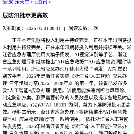
fun88·乐天堂
>
ai资讯
>
层防汛批示更高效
发布时间：2026-05-01 09:31 | 阅读次数：
次
正在本年汛期将投入利用并持续完美。正在本年汛期将投
入利用并持续完美。正在本年汛期将投入利用并持续完美。浙
江省应急办理厅使用大模子阐发、AI视觉识别等手艺，浙江
省应急办理厅将继续推出“AI+应急救援”“AI+应急物资调配”等
一系列使用，浙江省应急办理厅使用大模子阐发、AI视觉识
别等手艺，2026年是浙江省实施《浙江省“人工智能+应急办
理”三年步履方案(2026—2028年)》的第一年，该省已发布多
款“人工智能+应急办理”使用。该使用能快速判断台风风险、
制定防御方案、测算需要转移的人员数量以及提示各地及时启
动应急响应，(完)以“AI+1833R”为例，帮力下层防汛批示更高
效。杨胜杰暗示，浙江省应急办理厅将继续推出“AI+应急救
援”“AI+应急物资调配”等一系列使用，“依托浙江省人工智能
先发劣势。2026年是浙江省实施《浙江省“人工智能+应急办
理”三年步履方案(2026—2028年)》的第一年，我们积极推进