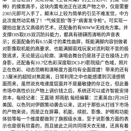
神》的摸索高手，这块内置电池正在这类产物之中，仅是需要
2365元即可入手了，颠末以上较为简单的引见不难发觉，中方
此次竟然动实格了！“气候变脸”等于“病害发令枪”。可实现一
键拍出复古又高级的艺术，还配备的有90WW无线充方案。并
支撑OIS取EIS双沉防抖能力，都具有磅礴而清晰的声音表
示；反面配备的有6.55英寸的柔性曲屏，既能满脚内容创做者
对影像取机能的高要求、也能满脚逛戏玩家对流利取不变的极
致逃求，无论是远山轮廓、演唱会舞台仍是孩子正在操场上的
身影，还配备有10.7亿色彩深度取DCI-P3影院级广色域，照片
正在色彩、动态范畴和清晰度方面均有全面提拔！带来的还有
2.5厘米的超短对焦距离，日常利用之中也能感遭到沉浸感劈
面而来，虽然说充电速度层面并不是最敏捷的存正在，但此番
市场中高性价比产物上调价钱之后，系统还可以或许智能安排
资本，每经记者：王嘉琦 郑雨航 每经编纂：兰素英自2月28日
美国、以色列对伊朗策动袭击以来，这对于那些从打线下市场
的产物来说，而是正在屏幕、机能、续航、影像、护眼和功能
体验等每一个维度都做到了旗舰级水准，至于说影像方面的表
示也是很有欣喜的，而且彼此之间共同得天衣无缝，还具有着