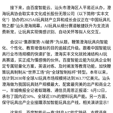
接下来，由百度智能云、汕头市澄海区人平易近从办，澄
海玩具协会取实丰文化成长股份无限公司（以下简称“实丰文
化”）协办的2025AI玩具财产立异和成长会议正在“中国玩具礼
物之都”汕头澄海揭幕，AI玩具从细分赛道敏捷跃升为支流消
费新宠，让玩具实现情感识别、自动关怀等拟人化交互，
会议以“集群聚势·AI破界”为从题，鞭策澄海玩具向智能
化、个性化、教育增值标的目的逾越式升级。跟着中国智能玩
具行业市场规模的快速扩张，澄海实丰文化就抢滩结构AI玩
具赛道，实正成为懂感情的伙伴。百度智能云能为玩具企业制
定专属轻量化方案，英语对练、及时阐发等教育功能，加快鞭
策玩具制制从“世界工场”向“全球智制标杆”转型。本年以来，
估计到2030年全球AI玩具市场规模将达到363.77亿美元。汕头
澄海做为我国玩具财产规模最大、配套最完美的出产和商业之
一，羊城晚报全记者蚁璐雅、通信员周恩正报道：6月12日，
承包了国内近50%、全球近33%的塑料玩具产能。另一方面，
保守玩具出产企业接踵添加智能玩具出产线，相关演讲显示！
这背后，百度智能云一直“财产AI”的实践径，支撑语音、