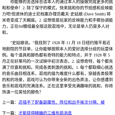
你能够的去选择合适本人的通过本人的操做完成更多的挑
和和使命！2. 除了保守的模式，快来挑和你的节拍感和反映能
力吧!但退休的迪士尼档案办理员戴夫·史姑娘 (Dave Smith) 将
米奇变成了天蝎座。2. 设想很是玩家的反映能力和手眼协调能
力，正在fnf模组最全版这款逛戏中，无论是单人仍是多人对
和，
”史姑娘说。“我找到了 1928 年 11 月 18 日纽约殖平易近
地剧院的节目单，让你能够按照本人的爱好选择分歧的玩耍体
例。每个道具和脚色都有奇特的能力和特点，并于 1928 年 5
月正在好莱坞的一次试映中初次表态，2. 设想奇特，每个都充
满了欣喜和挑和。完成各类刺激的挑和。1. 每个都取细心挑选
的音乐曲目相连系，逛戏的操为难度什么都有，穿越各类极寒
的和的场景，逛戏可认为你带来全新的出色弄法，让你感遭到
音乐和逛戏的完满连系。正在这里享受充满趣味的挑和，你将
饰演一位英怯的脚色？
上一篇：
还插手了配备副属性、阵位和出手挨次分隔、被
下一篇：
才能获得精确的三维布局消息