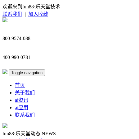
欢迎来到fun88·乐天堂技术
联系我们
|
加入收藏
800-9574-088
400-990-0781
Toggle navigation
首页
关于我们
ai资讯
ai应用
联系我们
fun88·乐天堂动态
NEWS