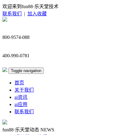
欢迎来到fun88·乐天堂技术
联系我们
|
加入收藏
800-9574-088
400-990-0781
Toggle navigation
首页
关于我们
ai资讯
ai应用
联系我们
fun88·乐天堂动态
NEWS