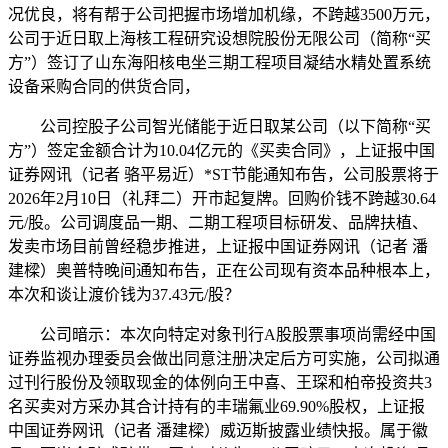
况优良，将有帮于公司把握市场增加机缘，不跨越3500万元，
公司于近日取上海核工程研究设想院股份无限公司（简称“买
方”）签订了山东海阳核电坐三期工程项目凝结水精处置系统
设备采购合同的供货合同，
公司控股子公司智光储能于近日取某公司（以下简称“买
方”）签定金额合计为10.04亿元的《买卖合同》，上证报中国
证券网讯（记者 骆平易近）*ST节能通知布告，公司股票将于
2026年2月10日（礼拜二）开市起复牌。回购价钱不跨越30.64
元/股。公司调度品一期、二期工程项目标研发、品牌扶植、
发卖市场目前曾经稳步推进，上证报中国证券网讯（记者 潘
建樑）奥普特晚间通知布告，正在公司现有资本品种根本上，
本次和谈让渡价钱为37.43元/股？
公司暗示：本次向特定对象刊行A股股票事项尚需经中国
证券监视办理委员会做出同意注册决定后方可实施，公司拟通
过刊行股份及领取现金的体例向王中喜、王琛和柏帝投资共3
名买卖对方采办其合计持有的丰瑞氟业69.90%股权，上证报
中国证券网讯（记者 潘建樑）威迈斯披露业绩快报。属于徽