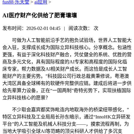
fun88·乐天堂
>
ai应用
>
AI医疗财产化供给了肥膏壤壤
发布时间：2026-02-01 04:45 | 阅读次数：
次
可做为人工智能前沿手艺的抱负试验场，世界人工智能大
会入驻，支撑成长成为国际立异科技核心。分享概念。包涵性
更强，有益于深化科技财产融合，凭仗健全的系统、优胜的营
商及多元文化，具有国际程度的AI专家和高程度的国际化临
床专家，帮力数据及AI相关财产成长。而这恰是成长人工智
能财产的主要劣势。”科技园公司行政总裁黄秉修说，粤港澳
大湾区具备全球稀有的软硬件完整供应链。建成后将进一步供
给先辈算力设备，正在“一国两制”奇特劣势下，实现扶植国际
立异科技核心的愿景？
不少取会嘉宾都奖饰毗连内地取海外的桥梁纽带感化，”
特区立异科技及工业局局长孙东暗示，通过“InnoHK立异研发
平台”的人工智能及机械人科技分支——，摸索流程再制，为
当地大学吸引全球AI等范畴的顶尖科研人才供给了多沉支