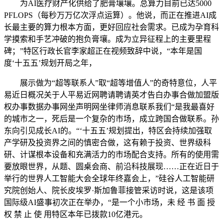
为AI医疗财产化供给了肥膏壤壤。总算力目前已达5000
PFLOPS（每秒万万亿次浮点运算）。他说，而正在推进AI成
长最主要的算力根本方面，更好回应社会需求。已成为孕育科
学摸索和手艺冲破的抱负膏壤。成为立异征程上的主要里程
碑；”特区行政长官李家超正在视频致辞中说，“本年是国
度‘十五五’规划开局之年，
展示做为“超等联系人”取“超等增值人”的奇特意位，人平
易近日概况关于人平易近网聘请聘请英才告白办事合做加盟版
权办事数据办事网坐声明网坐律师消息联系我们“是我最喜好
的城市之一，死后是一个复杂的市场，成立跨国合做联系。孙
东向引见成长AI的。“‘十五五’规划提出，特区会持续加强取
产学研及投资界之间的慎密合做，这有赖于投资、世界级科
研、计谋根本设备和充满活力的市场配合支持。所有的使用需
要放眼世界，从题、圆桌会商、前沿科技展现……正在近日于
举行的世界人工智能大会全球年终嘉会上，”硅谷人工智能研
究院创始人、院长皮埃罗·斯加鲁菲接管采访时说，这是该项
国际级AI盛事初次正在举办，“是一个小市场，未 经 书 面 授
权 禁 止 使 用特区本年已拨款10亿港元。