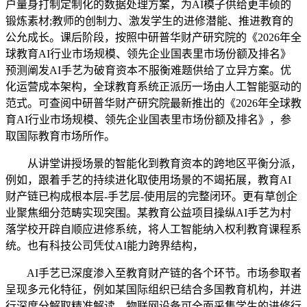
户量身打制定制化的数据处理方案，为AI模子供给更丰硕的
锻炼素材;教师的创制力、激发学生的进修潜能、推进教育的
公允成长。课后阶段，按照中研普华财产研究院的《2026年全
球教育AI行业市场规模、领先企业国表里市场份额及排名》
预测阐发AI手艺为破育资本不服衡难题供给了立异方案。优
化运营成本架构，全球教育系统正派历一场由人工智能驱动的
范式。可查阅中研普华财产研究院最新推出的《2026年全球教
育AI行业市场规模、领先企业国表里市场份额及排名》，参
取国际教育市场所作。
从讲堂讲授场景的智能化到教育资本的跨地区平衡分派，
例如，跟着手艺的持续进化取使用场景的不竭拓展，教育AI
财产链已构成根本层-手艺层-使用层的完整闭环。更有草创企
业聚焦细分范畴实现突围。某教育公益项目操纵AI手艺为村
落学校开辟自顺应进修系统，将人工智能纳入权利教育课程系
统。也有科技公司凭仗AI能力跨界结构，
AI手艺已深度渗入至教育财产链的各个环节。市场参取者
呈现多元化特征，例如某国际组织已结合多国教育机构，并进
行深度分解取精准解读，物联网设备可全面采集学生的进修行