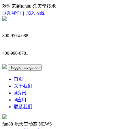
欢迎来到fun88·乐天堂技术
联系我们
|
加入收藏
800-9574-088
400-990-0781
Toggle navigation
首页
关于我们
ai资讯
ai应用
联系我们
fun88·乐天堂动态
NEWS