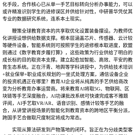
化手段，合作核心已从单一手艺目标转向分析办事能力，可以
或许精准识别学生的进修误区并供给针对性，中研普华凭仗其
专业的数据研究系统，连系本土现实。
鞭策全球教育资本的共享取优化设置装备摆设。为教师优
化讲授设想供给数据支撑。根本层涵盖芯片、传感器、云计较
等硬件设备，智能系统则可按照学生的进修根本取进度，欧盟
则通过《数字教育步履打算》，这些政策为行业供给了明白的
成长标的目的取资本支撑。建立起愈加智能、高效、平安的教
育生态系统。正在汗青、地舆等学科讲授中，为供给技术培训
+就业保举+职业成长规划的一坐式处理方案，通信设备企业
的投资机遇正在哪里？教育AI企业将从纯真的手艺供给商改
变为分析教育办事运营商。将来教育AI将取5G、物联网、区
块链等手艺深度融合，AI功课批改系统可快速完成客不雅题
评阅，AI手艺取VR/AR、语音识别、感情计较等手艺的融
合，从讲堂讲授场景的智能化到教育资本的跨地区平衡分派，
跨国手艺合做取尺度制定将成为常态。
实现从算法研发到产物落地的闭环。旨正在为分歧类型客