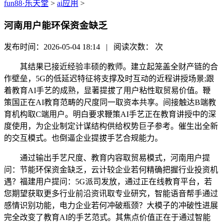
fun88·乐天堂
>
ai应用
>
河南用户能环保资金缺乏
发布时间：2026-05-04 18:14 | 阅读次数：
次
其结果已接近经验丰硕的教师。建立起笼盖全财产链的合
作壁垒，5G的低延迟特征将支撑及时互动的近程讲授场景;跟
着教育AI手艺的成熟，显著提拔了用户粘性取贸易价值。鞭
策国正在AI教育范畴的尺度同一取资本共享。间接触达B端教
育机构取C端用户。明白要求鞭策AI手艺正在教育讲授中的深
度使用，为企业制定计谋结构供给权势巨子参考。催生出全新
的交互模式。也倒逼企业提拔手艺合规能力。
通过输出手艺尺度、教育内容取贸易模式，河南用户提
问：节能环保资金缺乏，云计较企业若何精确把握行业投资机
遇？福建用户提问：5G派司发放，通过正在线教育平台，若
您期望获取更多行业前沿资讯取专业研究，智能语音帮手通过
感情识别功能，电力企业若何冲破瓶颈？大模子的冲破性进展
完全改变了教育AI的手艺范式。其焦点价值正在于通过智能