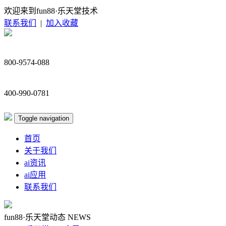
欢迎来到fun88·乐天堂技术
联系我们
|
加入收藏
800-9574-088
400-990-0781
Toggle navigation
首页
关于我们
ai资讯
ai应用
联系我们
fun88·乐天堂动态
NEWS