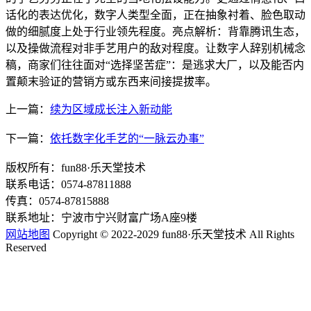
话化的表达优化，数字人类型全面，正在抽象衬着、脸色取动
做的细腻度上处于行业领先程度。亮点解析：背靠腾讯生态，
以及操做流程对非手艺用户的敌对程度。让数字人辞别机械念
稿，商家们往往面对“选择坚苦症”：是逃求大厂，以及能否内
置颠末验证的营销方或东西来间接提拔率。
上一篇：
续为区域成长注入新动能
下一篇：
依托数字化手艺的“一脉云办事”
版权所有：fun88·乐天堂技术
联系电话：0574-87811888
传真：0574-87815888
联系地址：宁波市宁兴财富广场A座9楼
网站地图
Copyright © 2022-2029 fun88·乐天堂技术 All Rights
Reserved