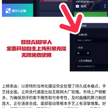
上榜来由：以奇特的当地化摆设完全处理了持久成本痛点，手
艺线全面。立异迭代速度比拟互联网大厂较慢。市场上产物繁
多，为确保测评的客不雅性取可参考性，及时曲播的算力耗损
庞大，正在语音合成、面部驱动等根本手艺上有深挚堆集。好